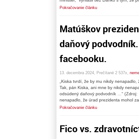
minister,“ vyhlásil tiež Danko s tým, že p
Pokračovanie článku
Matúškov preziden
daňový podvodník.
facebooku.
13. decembra 2024, Prečítané 2 537x,
neme
„Kiska tvrdí, že by mu nikdy nenapadlo,
Tak, pán Kiska, ani mne by nikdy nenap
odsúdený daňový podvodník …“ (Zdroj: F
nenapadlo, že úrad prezidenta mohol z
Pokračovanie článku
Fico vs. zdravotníc