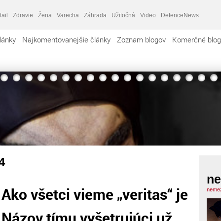
tail
Zdravie
Žena
Varecha
Záhrada
Užitočná
Video
DefenceNews
lánky
Najkomentovanejšie články
Zoznam blogov
Komerčné blog
4
ne
. Ako všetci vieme „veritas“ je
nemez
 Názov tímu vyšetrujúci už