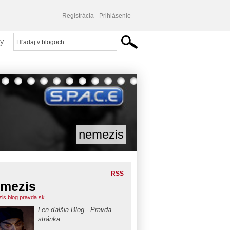
Registrácia
Prihlásenie
y
nemezis
RSS
mezis
is.blog.pravda.sk
Len ďalšia Blog - Pravda
stránka