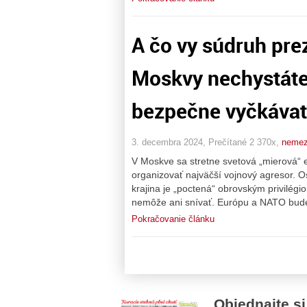
A čo vy súdruh pre
Moskvy nechystáte?
bezpečne vyčkáva
3. decembra 2024, Prečítané 2 370x,
nemez
V Moskve sa stretne svetová „mierová“ e
organizovať najväčší vojnový agresor. Os
krajina je „poctená“ obrovským privilég
nemôže ani snívať. Európu a NATO bude
Pokračovanie článku
Objednajte si