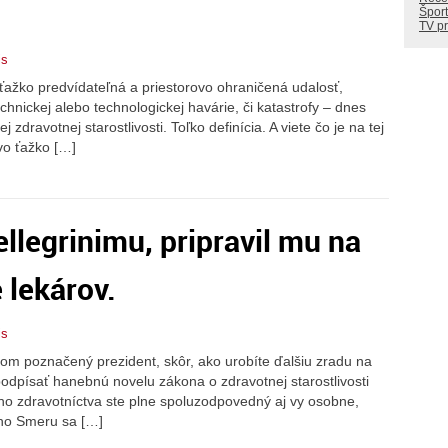
Šport
TV p
is
ťažko predvídateľná a priestorovo ohraničená udalosť,
hnickej alebo technologickej havárie, či katastrofy – dnes
zdravotnej starostlivosti. Toľko definícia. A viete čo je na tej
vo ťažko […]
ellegrinimu, pripravil mu na
 lekárov.
is
om poznačený prezident, skôr, ako urobíte ďalšiu zradu na
podpísať hanebnú novelu zákona o zdravotnej starostlivosti
ho zdravotníctva ste plne spoluzodpovedný aj vy osobne,
ho Smeru sa […]