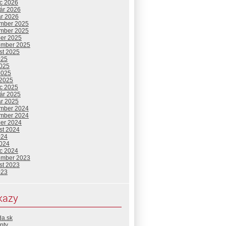
c 2026
uár 2026
ár 2026
mber 2025
mber 2025
ber 2025
ember 2025
st 2025
025
2025
2025
 2025
c 2025
uár 2025
ár 2025
mber 2024
mber 2024
ber 2024
st 2024
024
2024
c 2024
ember 2023
st 2023
023
kazy
da.sk
pty