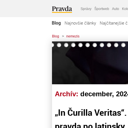
Správy
Športweb
Auto
Kok
Blog
Najnovšie články
Najčítanejšie č
Blog
>
nemezis
Archív:
december, 202
„In Čurilla Veritas“
pravda po latinsky.