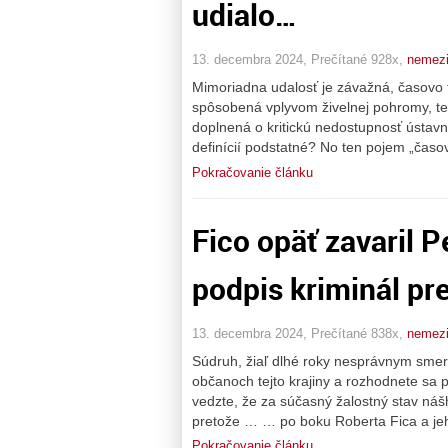
udialo…
13. decembra 2024, Prečítané 928x,
nemez
Mimoriadna udalosť je závažná, časovo 
spôsobená vplyvom živelnej pohromy, tec
doplnená o kritickú nedostupnosť ústavnej 
definícií podstatné? No ten pojem „časo
Pokračovanie článku
Fico opäť zavaril P
podpis kriminál pre
13. decembra 2024, Prečítané 838x,
nemez
Súdruh, žiaľ dlhé roky nesprávnym smer
občanoch tejto krajiny a rozhodnete sa 
vedzte, že za súčasný žalostný stav náš
pretože … … po boku Roberta Fica a je
Pokračovanie článku