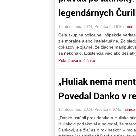
legendárnych Čuril
18. decembra 2024, Prečítané 3 816x,
neme
Celá skupina policajnej inšpekcie Verita
zle morálne alebo intelektuálne. Zo sled
dôkazov je zjavné, že žiadne manipulova
sa nekonalo. Existencia viac ako desiatk
Pokračovanie článku
„Huliak nemá mentá
Povedal Danko v re
18. decembra 2024, Prečítané 974x,
nemez
„Danko ustúpil prezidentke a Huliaka st
Huliakovi poďakoval a povedal, že star
Dankovi, ale žiaľ až o rok neskôr. – m