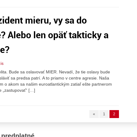
zident mieru, vy sa do
 Alebo len opäť takticky a
te?
is
lita. Bude sa oslavovať MIER. Nevadí, že tie oslavy bude
láviť sa predsa patrí. A to priamo v centre agresie. Naša
iom o akom sa našim euroatlantickým zatiaľ ešte partnerom
 „zastupovať“ […]
«
1
2
 predplatné