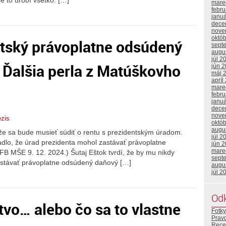
re to urobí všetko. […]
mare
febr
janu
dece
nove
októ
tský právoplatne odsúdený
sept
augu
júl 2
 Ďalšia perla z Matúškovho
jún 
máj 
apríl
mare
febr
janu
dece
nove
zis
októ
augu
 že sa bude musieť súdiť o rentu s prezidentským úradom.
júl 2
adlo, že úrad prezidenta mohol zastávať právoplatne
jún 
mare
B MŠE 9. 12. 2024.) Šutaj Eštok tvrdí, že by mu nikdy
sept
astávať právoplatne odsúdený daňový […]
augu
júl 2
Od
tvo… alebo čo sa to vlastne
Fotky
Prav
Rece