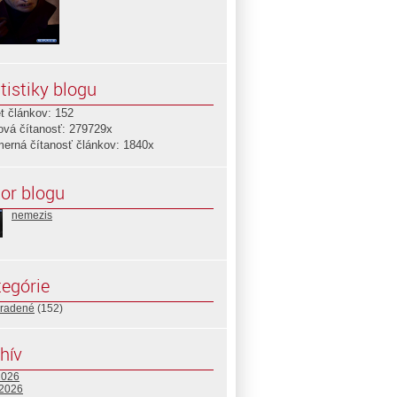
tistiky blogu
t článkov: 152
ová čítanosť: 279729x
merná čítanosť článkov: 1840x
or blogu
nemezis
egórie
radené
(152)
hív
2026
 2026