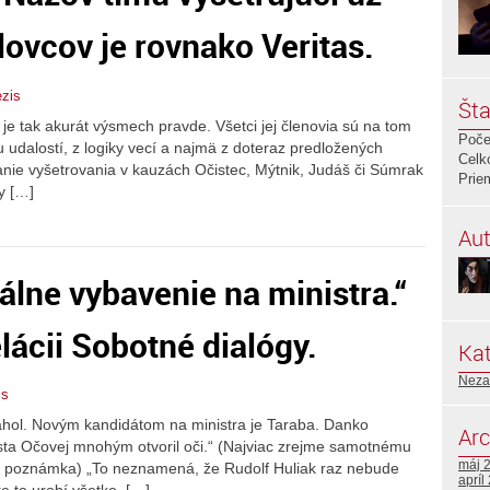
lovcov je rovnako Veritas.
zis
Šta
s je tak akurát výsmech pravde. Všetci jej členovia sú na tom
Poče
u udalostí, z logiky vecí a najmä z doteraz predložených
Celk
nie vyšetrovania v kauzách Očistec, Mýtnik, Judáš či Súmrak
Prie
y […]
Aut
lne vybavenie na ministra.“
lácii Sobotné dialógy.
Kat
Neza
is
iahol. Novým kandidátom na ministra je Taraba. Danko
Arc
osta Očovej mnohým otvoril oči.“ (Najviac zrejme samotnému
máj 
oja poznámka) „To neznamená, že Rudolf Huliak raz nebude
apríl