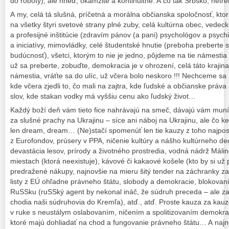
do roboty), ale hneď, okamžite a kontinuitne. A čo tak Srbsko, netre
A my, celá tá slušná, príčetná a morálna občianska spoločnosť, kto
na všetky štyri svetové strany plné zuby, celá kultúrna obec, vede
a profesijné inštitúcie (zdravím pánov (a pani) psychológov a psych
a iniciatívy, mimovládky, celé študentské hnutie (preboha preberte 
budúcnosť), všetci, ktorým to nie je jedno, pôjdeme na tie námestia
už sa preberte, zobuďte, demokracia je v ohrození, celá táto krajina 
námestia, vráťte sa do ulíc, už včera bolo neskoro !!! Nechceme sa 
kde včera zjedli to, čo mali na zajtra, kde ľudské a občianske práva
slov, kde stakan vodky má vyššiu cenu ako ľudský život…
Každý boží deň vám tieto fice nahrávajú na smeč, dávajú vám muníc
za slušné prachy na Ukrajinu – síce ani náboj na Ukrajinu, ale čo k
len dream, dream… (Ne)stačí spomenúť len tie kauzy z toho najpo
z Eurofondov, prúsery v PPA, ničenie kultúry a nášho kultúrneho de
devastácia lesov, prírody a životného prostredia, vodná nádrž Málin
miestach (ktorá neexistuje), kávové či kakaové košele (kto by si už
predražené nákupy, najnovšie na mieru šitý tender na záchranky za 
listy z EÚ ohľadne právneho štátu, slobody a demokracie, blokovanie
RuSSku (ruSSký agent by nekonal ináč, že súdruh preceda – ale za
chodia naši súdruhovia do Kremľa), atď., atď. Proste kauza za kau
v ruke s neustálym oslabovaním, ničením a spolitizovaním demokratic
ktoré majú dohliadať na chod a fungovanie právneho štátu… A najno