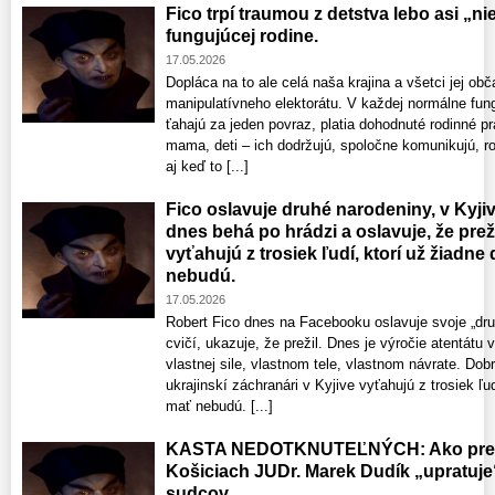
Fico trpí traumou z detstva lebo asi „n
fungujúcej rodine.
17.05.2026
Dopláca na to ale celá naša krajina a všetci jej ob
manipulatívneho elektorátu. V každej normálne fung
ťahajú za jeden povraz, platia dohodnuté rodinné pra
mama, deti – ich dodržujú, spoločne komunikujú, r
aj keď to [...]
Fico oslavuje druhé narodeniny, v Kyjive
dnes behá po hrádzi a oslavuje, že preži
vyťahujú z trosiek ľudí, ktorí už žiadn
nebudú.
17.05.2026
Robert Fico dnes na Facebooku oslavuje svoje „dru
cvičí, ukazuje, že prežil. Dnes je výročie atentátu 
vlastnej sile, vlastnom tele, vlastnom návrate. Dob
ukrajinskí záchranári v Kyjive vyťahujú z trosiek ľu
mať nebudú. [...]
KASTA NEDOTKNUTEĽNÝCH: Ako preds
Košiciach JUDr. Marek Dudík „upratuje
sudcov