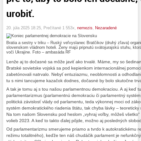
urobiť.
20. júla 2025 18:25
, Prečítané 1 553x,
nemezis
,
Nezaradené
Bratia a sestry v triku – Ruský veľvyslanec Bratčikov (druhý zľava) organ
slovenskom vládnom hoteli. Ženy majú pripnutú svätojurajskú stuhu, ktor
voči Ukrajine. Foto – ambasáda RF
Lenže aj to dočasné sa môže javiť ako trvalé. Máme, my so šedinam
Bratské sovietske vojská sa pod kepienkom internacionálnej pomoci
zabetónovali natrvalo. Nebyť entuziazmu, neoblomnosti a odhodlani
tu s nimi tancujeme kazačok dodnes, dočasné by bolo skutočne trva
A tak je tomu aj s tou našou parlamentnou demokraciou. A aj keď t
parlamentarizmus (parlamentnú demokraciu či parlamentný systém)
politická závislosť vlády od parlamentu, teda výkonnej moci od zák
systém demokratického riadenia štátu, tak chyba lávky – teoreticky
Na tom našom Slovensku pod heslom „vyhraj voľby, môžeš všetko“
volieb 2023. A keď to takto ďalej pôjde, možno aj posledných slobo
Od parlamentarizmu smerujeme priamo a tvrdo k autokratickému re
režimu totalitného), keďže ten náš chudáčik parlament je nefunkčný