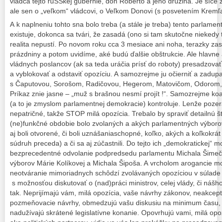
vládca tejto ruSSkej gubernie, don Roberto a jeho družina. Je síce z
ale sen o „veľkom“ vládcovi, o Veľkom Donovi (s posvetením Kremľa)
A k naplneniu tohto sna bolo treba (a stále je treba) tento parlame
existuje, dokonca sa tvári, že zasadá (ono si tam skutočne niekedy t
realita nepustí. Po novom roku cca 3 mesiace ani noha, terazky z
prázdniny a potom uvidíme, aké budú ďalšie obštrukcie. Ale hlavne
vládnych poslancov (ak sa teda uráčia prísť do roboty) presadzova
a vyblokovať a odstaviť opozíciu. A samozrejme ju očierniť a zadup
s Čaputovou, Sorošom, Radičovou, Hegerom, Matovičom, Odorom, p
Príkaz znie jasne – „muž s brašnou nesmí projít !“. Samozrejme koal
(a to je zmyslom parlamentnej demokracie) kontroluje. Lenže pozera
nepatričné, takže STOP milá opozícia. Trebalo by spraviť detailnú šta
(ne)funkčné obdobie bolo zvolaných a akých parlamentných výborov,
aj boli otvorené, či boli uznášaniaschopné, koľko, akých a koľkokrát 
súdruh preceda) a či sa aj zúčastnili. Do tejto ich „demokratickej“ m
bezprecedentné odvolanie podpredsedu parlamentu Michala Šimeč
výborov Márie Kolíkovej a Michala Šipoša. A vrcholom arogancie mo
neotváranie mimoriadnych schôdzí zvolávaných opozíciou v súlade
s možnosťou diskutovať o (nad)práci ministrov, celej vlády, či náš
tak. Neprijímajú vám, milá opozícia, vaše návrhy zákonov, neakcept
pozmeňovacie návrhy, obmedzujú vašu diskusiu na minimum času, 
nadužívajú skrátené legislatívne konanie. Opovrhujú vami, milá op