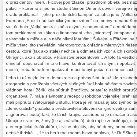
o prezidentovi mieru, Ficovej podržtaške, prázdnom obleku bez náz
paláci – ktorému si jedine študent Simon Omaník dovolil verejne ne
úradu preklamal – jeho prezidentskú kampaň zatiahla jeho „Veľká ses
Formana „Prelet nad kukučkiným hniezdom“ na motívy románu Ken 
vie, čo bola „Veľká sestra“ zač a akými „schopnosťami“ a metódami d
tom preklamaní sa zákon o financovaní jeho „mierovej“ kampane a 
asistovala a mlčala aj s náčelníkmi Matúšmi, Šukajmi a Eštókmi na 
mlčia všetci títo (ne)vládni mierotvorcovia ohľadne mierových rieše
cestou, ktoré (tak ako stále) nechce a odmieta ich vzor a ich skuto
Ukrajinci, ako s obľubou v klamstve prezentovali… A toto (a všetko 
omielať, obúchavať im to o hlavu, konfrontovať ich s tým, nepoľaviť,
médiá, treba to ľuďom opakovať, musí to byť počuť na námestiach,
Lebo tu už nejde len o demokraciu a právny štát, tu už ide o slobod
arogancie a poníženia všetkých slušných ľudí bola návšteva soviet
vládnom hoteli Bôrik, kde súdruh Bratčikov, priateľ to našich pror
organizoval 7. mája slávnostnú recepciu (obdoba vojenskej prehli
mali pripnutú svätojurajskú stuhu, ktorá je vnímaná aj ako symbol agr
„demokratickí“ priatelia a predstavitelia Slovenska ignorovali (a sa
a ignorovať budú) fakt, že tá ich krajina zasnúbená je označená ako t
Ukrajine civilistov, ženy (tie aj znásilňujú), deti (aj tie znásilňujú), s
a energetickú ifraštruktúru, civilné objekty, obytné domy, nemocnice,
detské ihriská…, že to berú rad-radom hlava nehlava, že RuSSko o