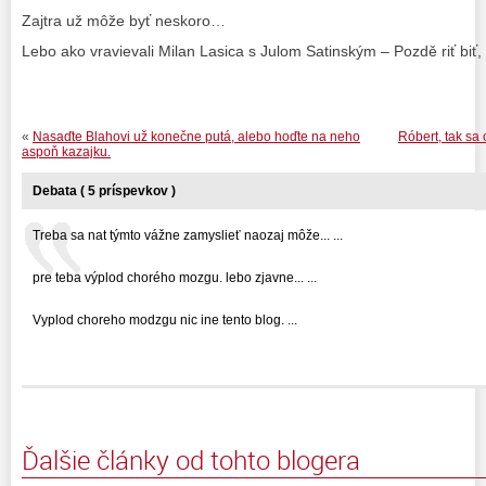
Zajtra už môže byť neskoro…
Lebo ako vravievali Milan Lasica s Julom Satinským – Pozdě riť biť
«
Nasaďte Blahovi už konečne putá, alebo hoďte na neho
Róbert, tak sa
aspoň kazajku.
Debata ( 5 príspevkov )
Treba sa nat týmto vážne zamyslieť naozaj môže... ...
pre teba výplod chorého mozgu. lebo zjavne... ...
Vyplod choreho modzgu nic ine tento blog. ...
Ďalšie články od tohto blogera