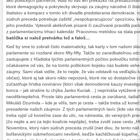
ako politických partnerov, vidia vo vás len prekážku na presadzovan
ktoré demagogicky a pokrytecky skrývajú za záujmy národné či štátn
štatistov a komparz v tomto ich divadle predstierania demokracie, r
súdruh preceda potrebuje zaštítiť „nespolupracujúcou“ opozíciou,
jeho predstáv. Vytesnili akékoľvek písané či zaužívané pravidlá parl
z parlamentarizmu trhací kalendár. Pracovnou metódou sa stala p
batôžka si nalož pretvárku lož a faloš…
Keď by sme to zobrali čisto matematicky, tak karty v tom našom s
parlamente sú rozdané skoro fifty-fifty. Takže so zanedbateľnou od
zastupujete z hľadiska týchto parlamentných počtov polovičku toht
očakávame od vás, že na tomto politickom bojisku nás budete vehe
záujmy. Sami však vidíte, že to nejde, že vás odstavili na vedľajšiu k
občas), ktoré aj tak skoro nikto nepozerá, ktoré nie sú dostatočne r
zúčastňuje hŕstka novinárov (ktorí však dennodenné kauzy investi
konca – jak strašne tu chýba Janko Kuciak…) neprináša vytúžené v
neodškriepiteľná. Proste táto parlamentná cesta je zarúbaná, tadiaľ
Mikuláš Dzurinda – kde je vôľa, tam je cesta – takže treba už kone
presadenie našich záujmov. Z tých parlamentných lavíc (kde vás m
treba vyjsť už konečne zase do ulíc, na námestia, do verejných prie
(čo nejde a ani za tejto koalície nepôjde), treba zvoliť zase cestu „H
Novembra, ktorý nám súdruh preceda zrušil (niet divu, že tento náš s
boľševickými súkmeňovcami nevšimli, keďže kachličkovali kúpeľne, 