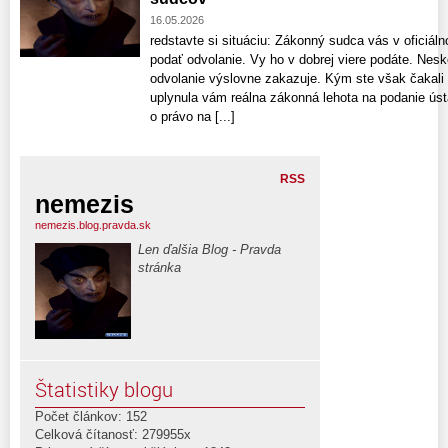
16.05.2026
redstavte si situáciu: Zákonný sudca vás v oficiál
podať odvolanie. Vy ho v dobrej viere podáte. Nesk
odvolanie výslovne zakazuje. Kým ste však čakali 
uplynula vám reálna zákonná lehota na podanie ústav
o právo na [...]
RSS
nemezis
nemezis.blog.pravda.sk
Len ďalšia Blog - Pravda
stránka
Štatistiky blogu
Počet článkov: 152
Celková čítanosť: 279955x