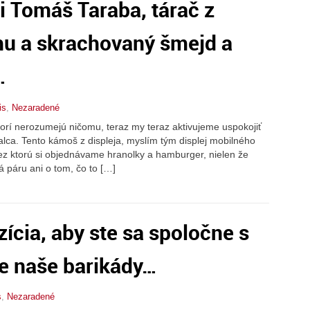
ti Tomáš Taraba, tárač z
hu a skrachovaný šmejd a
…
is
,
Nezaradené
ktorí nerozumejú ničomu, teraz my teraz aktivujeme uspokojiť
alca. Tento kámoš z displeja, myslím tým displej mobilného
 cez ktorú si objednávame hranolky a hamburger, nielen že
á páru ani o tom, čo to […]
zícia, aby ste sa spoločne s
ie naše barikády…
s
,
Nezaradené