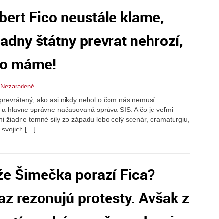
ert Fico neustále klame,
iadny štátny prevrat nehrozí,
vno máme!
,
Nezaradené
k prevrátený, ako asi nikdy nebol o čom nás nemusí
 a hlavne správne načasovaná správa SIS. A čo je veľmi
i žiadne temné sily zo západu lebo celý scenár, dramaturgiu,
 svojich […]
že Šimečka porazí Fica?
z rezonujú protesty. Avšak z