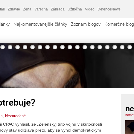
tail
Zdravie
Žena
Varecha
Záhrada
Užitočná
Video
DefenceNews
lánky
Najkomentovanejšie články
Zoznam blogov
Komerčné blog
otrebuje?
ne
nemez
is
,
Nezaradené
i CPAC vyhlásil, že „Zelenskyj túto vojnu v skutočnosti
jnový stav udržiava preto, aby sa vyhol demokratickým