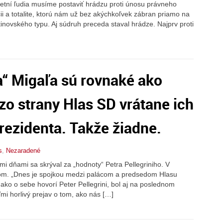
íčetní ľudia musíme postaviť hrádzu proti únosu právneho
racii a totalite, ktorú nám už bez akýchkoľvek zábran priamo na
utinovského typu. Aj súdruh preceda staval hrádze. Najprv proti
“ Migaľa sú rovnaké ako
zo strany Hlas SD vrátane ich
rezidenta. Takže žiadne.
s
,
Nezaradené
mi dňami sa skrýval za „hodnoty“ Petra Pellegriniho. V
ikom. „Dnes je spojkou medzi palácom a predsedom Hlasu
ako o sebe hovorí Peter Pellegrini, bol aj na poslednom
i horlivý prejav o tom, ako nás […]