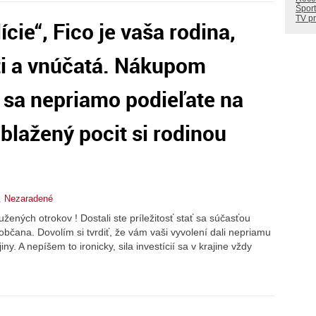
Šport
TV p
lície“, Fico je vaša rodina,
eti a vnúčatá. Nákupom
 sa nepriamo podieľate na
 blažený pocit si rodinou
,
Nezaradené
ružených otrokov ! Dostali ste príležitosť stať sa súčasťou
 občana. Dovolím si tvrdiť, že vám vaši vyvolení dali nepriamu
ny. A nepíšem to ironicky, sila investícií sa v krajine vždy