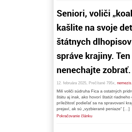
Seniori, voliči „koa
kašlite na svoje d
štátnych dlhopisov
správe krajiny. Ten
nenechajte zobrať.
12. februára 2025, Prečítané 795x,
nemezis
Milí voliči súdruha Fica a ostatných prid
štátu aj inak, ako hovorí štatút riadneho
príležitosť podieľať sa na spravovaní kraji
prejaví, ak sú „vyzbierané peniaze“ […]
Pokračovanie článku