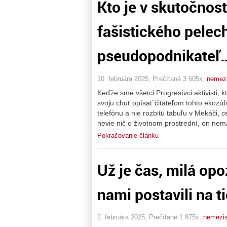
Kto je v skutočnos
fašistického pelec
pseudopodnikateľ
10. februára 2025, Prečítané 3 605x,
nemez
Keďže sme všetci Progresívci aktivisti, 
svoju chuť opísať čitateľom tohto ekozúf
telefónu a nie rozbitú tabuľu v Mekáči,
nevie nič o životnom prostrední, on nem
Pokračovanie článku
Už je čas, milá opo
nami postavili na t
2. februára 2025, Prečítané 1 875x,
nemezi