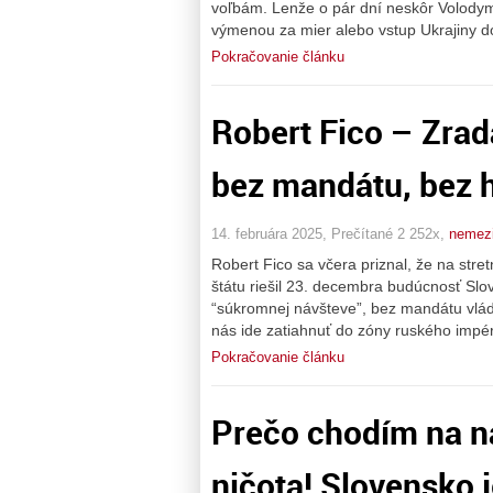
voľbám. Lenže o pár dní neskôr Volodymy
výmenou za mier alebo vstup Ukrajiny do
Pokračovanie článku
Robert Fico – Zrad
bez mandátu, bez 
14. februára 2025, Prečítané 2 252x,
nemez
Robert Fico sa včera priznal, že na str
štátu riešil 23. decembra budúcnosť Slove
“súkromnej návšteve”, bez mandátu vlád
nás ide zatiahnuť do zóny ruského impér
Pokračovanie článku
Prečo chodím na n
ničota! Slovensko 