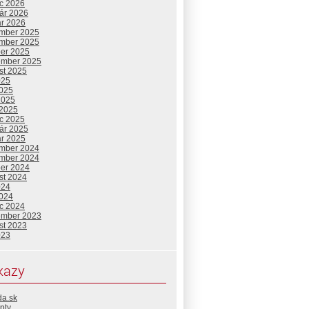
c 2026
uár 2026
ár 2026
mber 2025
mber 2025
ber 2025
ember 2025
st 2025
025
2025
2025
 2025
c 2025
uár 2025
ár 2025
mber 2024
mber 2024
ber 2024
st 2024
024
2024
c 2024
ember 2023
st 2023
023
kazy
da.sk
pty