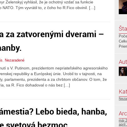
r Zelenskyj vyhlásil, že je ochotný vzdať sa funkcie
 NATO. Tým vyvrátil to, z čoho ho R.Fico obvinil. […]
Šta
a za zatvorenými dverami –
Poče
Celk
hanby.
Prie
Aut
is
,
Nezaradené
etnutí s V. Putinom, prezidentom nepriateľského agresorského
nskej republiky a Európskej únie. Urobil to v tajnosti, na
y, parlamentu, prezidenta a za chrbtom občanov. O tom, že
ia, sa R. Fico dohadoval o nás bez […]
Kat
Neza
ámestia? Lebo bieda, hanba,
Arc
máj 
je svetová bezmoc.
apríl