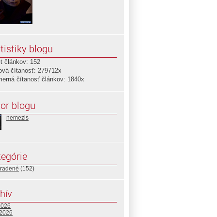
tistiky blogu
t článkov: 152
ová čítanosť: 279712x
merná čítanosť článkov: 1840x
or blogu
nemezis
egórie
radené
(152)
hív
2026
 2026