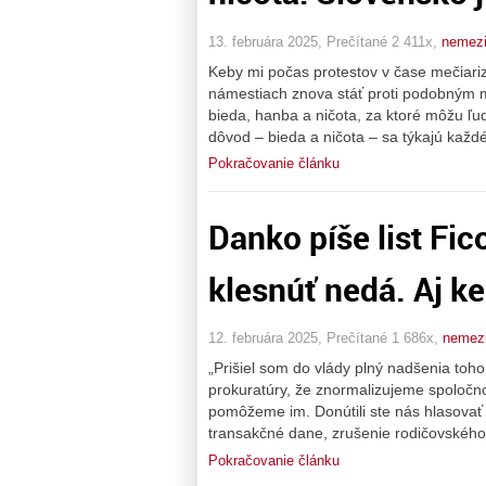
13. februára 2025, Prečítané 2 411x,
nemez
Keby mi počas protestov v čase mečiari
námestiach znova stáť proti podobným 
bieda, hanba a ničota, za ktoré môžu ľudi
dôvod – bieda a ničota – sa týkajú každé
Pokračovanie článku
Danko píše list Fico
klesnúť nedá. Aj ke
12. februára 2025, Prečítané 1 686x,
nemez
„Prišiel som do vlády plný nadšenia toho
prokuratúry, že znormalizujeme spoloč
pomôžeme im. Donútili ste nás hlasovať 
transakčné dane, zrušenie rodičovskéh
Pokračovanie článku