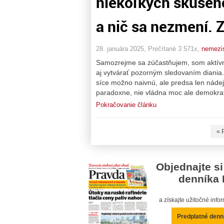
niekoľkých skúsen
a nič sa nezmení. 
28. januára 2025, Prečítané 3 571x,
nemezi
Samozrejme sa zúčastňujem, som aktívny,
aj vytvárať pozorným sledovaním diania
síce možno naivnú, ale predsa len nádej)
paradoxne, nie vládna moc ale demokrat
Pokračovanie článku
« 
Objednajte si
denníka 
a získajte užitočné inf
Predplatné denn