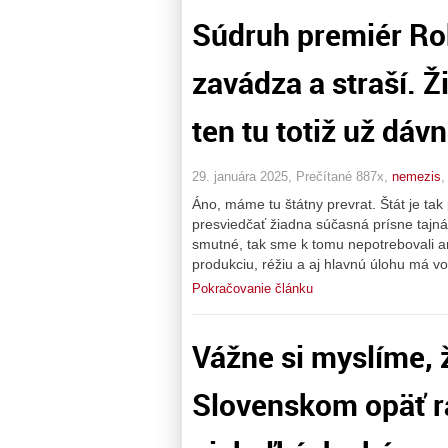
Súdruh premiér Rob
zavádza a straší. Ž
ten tu totiž už dá
29. januára 2025, Prečítané 887x,
nemezis
Áno, máme tu štátny prevrat. Štát je ta
presviedčať žiadna súčasná prísne tajná
smutné, tak sme k tomu nepotrebovali an
produkciu, réžiu a aj hlavnú úlohu má vo
Pokračovanie článku
Vážne si myslíme, 
Slovenskom opäť ra