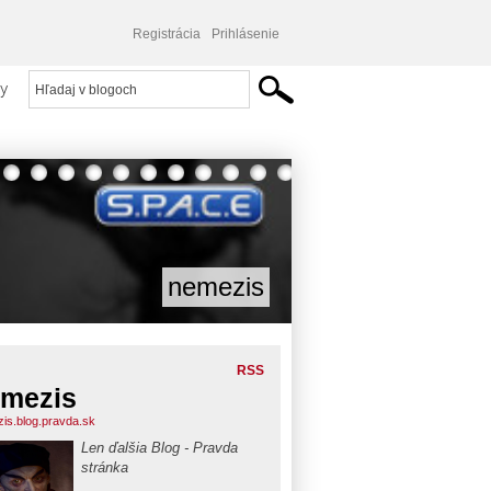
Registrácia
Prihlásenie
y
nemezis
RSS
mezis
is.blog.pravda.sk
Len ďalšia Blog - Pravda
stránka