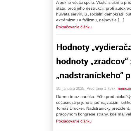
A pekne všetci spolu. Všetci slušní a pr
štátu, proti jeho deštrukcii, proti autok
hulváta servírujú „sociálni demokrati“ p
extrémizmu a fašizmu, najnovšie […]
Pokračovanie článku
Hodnoty „vydierača
hodnoty „zradcov“ 
„nadstraníckeho“ p
30. januára 2025, Prečítané 1 757x,
nemezi
Darmo teraz narieka. Ešte pred niekoľký
súčasnosti je jeho snáď najväčším krit
Tomáš Drucker. Nadstranícky prezident, 
pracovnom kongrese strany, kde mal veľm
Pokračovanie článku