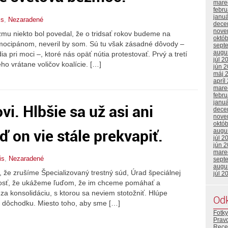
mare
febr
janu
is
,
Nezaradené
dece
nove
zmu niekto bol povedal, že o tridsať rokov budeme na
októ
mocipánom, neveril by som. Sú tu však zásadné dôvody –
sept
augu
a pri moci –, ktoré nás opäť nútia protestovať. Prvý a tretí
júl 2
ho vrátane voličov koalície. […]
jún 
máj 
apríl
mare
febr
janu
vi. Hlbšie sa už asi ani
dece
nove
októ
ď on vie stále prekvapiť.
augu
júl 2
jún 
mare
is
,
Nezaradené
sept
augu
, že zrušíme Špecializovaný trestný súd, Úrad špeciálnej
júl 2
nosť, že ukážeme ľuďom, že im chceme pomáhať a
za konsolidáciu, s ktorou sa neviem stotožniť. Hlúpe
Od
o dôchodku. Miesto toho, aby sme […]
Fotky
Prav
Rece