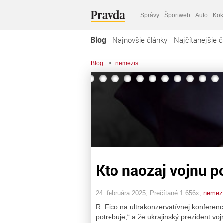
Správy
Športweb
Auto
Kok
Blog
Najnovšie články
Najčítanejšie č
Blog
>
nemezis
Kto naozaj vojnu p
24. februára 2025, Prečítané 1 656x,
nemez
R. Fico na ultrakonzervatívnej konferenci
potrebuje,“ a že ukrajinský prezident vo