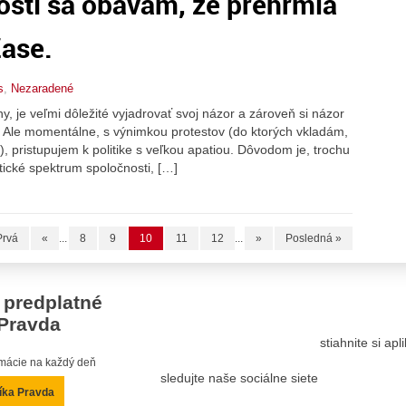
ostí sa obávam, že prehrmia
Zase.
s
,
Nezaradené
 je veľmi dôležité vyjadrovať svoj názor a zároveň si názor
. Ale momentálne, s výnimkou protestov (do ktorých vkladám,
, pristupujem k politike s veľkou apatiou. Dôvodom je, trochu
ické spektrum spoločnosti, […]
Prvá
«
...
8
9
10
11
12
...
»
Posledná »
 predplatné
Pravda
stiahnite si ap
ormácie na každý deň
sledujte naše sociálne siete
íka Pravda