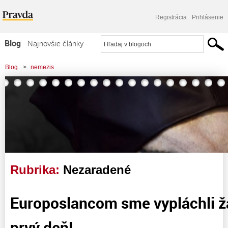
Registrácia
Prihlásenie
Blog
Najnovšie články
Najčítanejšie články
Blog
>
nemezis
Najkomentovanejšie články
Zoznam blogov
Komerčné blogy
Rubrika:
Nezaradené
Europoslancom sme vypláchli ž
prvý deň!