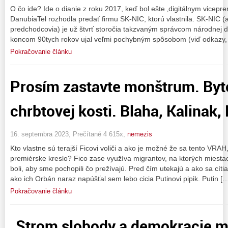
O čo ide? Ide o dianie z roku 2017, keď bol ešte ‚digitálnym vicepr
DanubiaTel rozhodla predať firmu SK-NIC, ktorú vlastnila. SK-NIC (
predchodcovia) je už štvrť storočia takzvaným správcom národnej d
koncom 90tych rokov ujal veľmi pochybným spôsobom (viď odkazy, kt
Pokračovanie článku
Prosím zastavte monštrum. Byt
chrbtovej kosti. Blaha, Kalina
16. septembra 2023, Prečítané 4 615x,
nemezis
Kto vlastne sú terajší Ficovi voliči a ako je možné že sa tento VR
premiérske kreslo? Fico zase využíva migrantov, na ktorých mies
boli, aby sme pochopili čo prežívajú. Pred čím utekajú a ako sa cíti
ako ich Orbán naraz napúšťal sem lebo cicia Putinovi pipik. Putin [
Pokračovanie článku
„Strom slobody a demokracie m