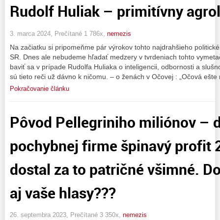
Rudolf Huliak – primitívny agr
3. marca 2024, Prečítané 1 786x,
nemezis
Na začiatku si pripomeňme pár výrokov tohto najdrahšieho politic
SR. Dnes ale nebudeme hľadať medzery v tvrdeniach tohto vymeta
baviť sa v prípade Rudolfa Huliaka o inteligencii, odbornosti a sl
sú tieto reči už dávno k ničomu. – o ženách v Očovej : „Očová ešte 
Pokračovanie článku
Pôvod Pellegriniho miliónov – 
pochybnej firme špinavý profit 
dostal za to patričné všimné. D
aj vaše hlasy???
26. septembra 2023, Prečítané 3 350x,
nemezis