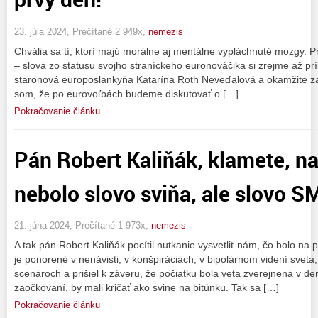
23. júla 2024, Prečítané 2 949x,
nemezis
Chvália sa tí, ktorí majú morálne aj mentálne vypláchnuté mozgy. Pr
– slová zo statusu svojho straníckeho euronováčika si zrejme až prí
staronová europoslankyňa Katarína Roth Neveďalová a okamžite za
som, že po eurovoľbách budeme diskutovať o […]
Pokračovanie článku
Pán Robert Kaliňák, klamete, na
nebolo slovo sviňa, ale slovo S
21. júna 2024, Prečítané 1 973x,
nemezis
A tak pán Robert Kaliňák pocítil nutkanie vysvetliť nám, čo bolo 
je ponorené v nenávisti, v konšpiráciách, v bipolárnom videní sveta
scenároch a prišiel k záveru, že počiatku bola veta zverejnená v de
zaočkovaní, by mali kričať ako svine na bitúnku. Tak sa […]
Pokračovanie článku