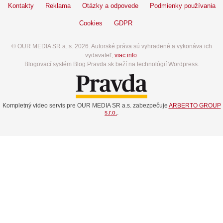
Kontakty
Reklama
Otázky a odpovede
Podmienky používania
Cookies
GDPR
© OUR MEDIA SR a. s. 2026. Autorské práva sú vyhradené a vykonáva ich
vydavateľ,
viac info
.
Blogovací systém Blog.Pravda.sk beží na technológií Wordpress.
Kompletný video servis pre OUR MEDIA SR a.s. zabezpečuje
ARBERTO GROUP
s.r.o.
.