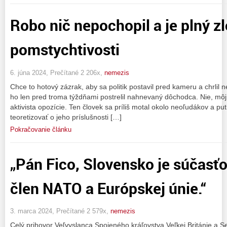
Robo nič nepochopil a je plný zlo
pomstychtivosti
6. júna 2024, Prečítané 2 206x,
nemezis
Chce to hotový zázrak, aby sa politik postavil pred kameru a chrlil 
ho len pred troma týždňami postrelil nahnevaný dôchodca. Nie, môj 
aktivista opozície. Ten človek sa príliš motal okolo neoľudákov a puti
teoretizovať o jeho príslušnosti […]
Pokračovanie článku
„Pán Fico, Slovensko je súčasť
člen NATO a Európskej únie.“
3. marca 2024, Prečítané 2 579x,
nemezis
Celý prihovor Veľvyslanca Spojeného kráľovstva Veľkej Británie a 