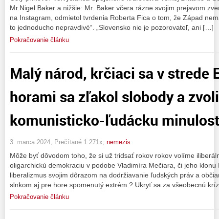
Mr.Nigel Baker a nižšie: Mr. Baker včera rázne svojim prejavom zv
na Instagram, odmietol tvrdenia Roberta Fica o tom, že Západ nem
to jednoducho nepravdivé“. „Slovensko nie je pozorovateľ, ani […]
Pokračovanie článku
Malý národ, krčiaci sa v strede
horami sa zľakol slobody a zvolil
komunisticko-ľudácku minulos
3. marca 2024, Prečítané 1 271x,
nemezis
Môže byť dôvodom toho, že si už tridsať rokov rokov volíme iliberál
oligarchickú demokraciu v podobe Vladimíra Mečiara, či jeho klonu
liberalizmus svojim dôrazom na dodržiavanie ľudských práv a občia
slnkom aj pre hore spomenutý extrém ? Ukryť sa za všeobecnú krízu
Pokračovanie článku