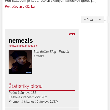
Pod statusom je kopa reakcií skalných fanúšikov Igora, […]
Pokračovanie článku
« Prvá
«
...
RSS
nemezis
nemezis.blog.pravda.sk
Len ďalšia Blog - Pravda
stránka
Štatistiky blogu
Počet článkov: 152
Celková čítanosť: 279198x
Priemerná čítanosť článkov: 1837x