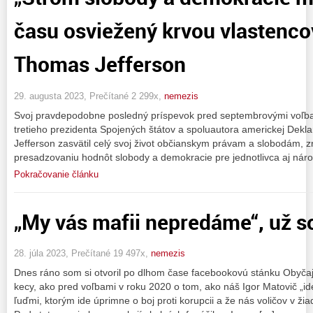
času osviežený krvou vlastencov
Thomas Jefferson
29. augusta 2023, Prečítané 2 299x,
nemezis
Svoj pravdepodobne posledný príspevok pred septembrovými voľba
tretieho prezidenta Spojených štátov a spoluautora americkej Dekla
Jefferson zasvätil celý svoj život občianskym právam a slobodám, zr
presadzovaniu hodnôt slobody a demokracie pre jednotlivca aj náro
Pokračovanie článku
„My vás mafii nepredáme“, už 
28. júla 2023, Prečítané 19 497x,
nemezis
Dnes ráno som si otvoril po dlhom čase facebookovú stánku Obyčajný
kecy, ako pred voľbami v roku 2020 o tom, ako náš Igor Matovič „ide
ľuďmi, ktorým ide úprimne o boj proti korupcii a že nás voličov v ži